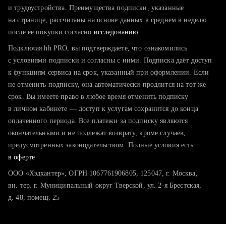
тратите много времени на поиск и вручную поднимаете
и трудоустройства. Преимущества подписки, указанные
резюме
на странице, рассчитаны на основе данных в среднем в неделю
после её покупки согласно
хотите сравнить себя с конкурентами и оценить шансы
исследованию
Подключая hh PRO, вы подтверждаете, что ознакомились
с условиями подписки и согласны с ними. Подписка даёт доступ
к функциям сервиса на срок, указанный при оформлении. Если
не отменить подписку, она автоматически продлится на тот же
срок. Вы имеете право в любое время отменить подписку
в личном кабинете — доступ к услугам сохранится до конца
оплаченного периода. Все платежи за подписку являются
окончательными и не подлежат возврату, кроме случаев,
предусмотренных законодательством. Полные условия есть
в оферте
ООО «Хэдхантер», ОГРН 1067761906805, 125047, г. Москва,
вн. тер. г. Муниципальный округ Тверской, ул. 2-я Брестская,
д. 48, помещ. 25