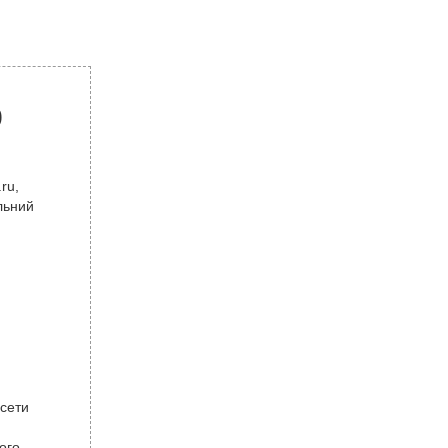
р
ru,
льний
 сети
ого