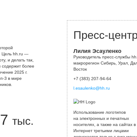
Пресс-цент
оторой
Лилия Эсауленко
 Цель hh.ru —
Руководитель пресс-службы hh.
у, и делать так,
макрорегион Сибирь, Урал, Да
и содержит более
Восток
чение 2025 г.
оп-3 в мире
+7 (383) 207-94-64
ников.
l.esaulenko@hh.ru
Использование логотипов
7
тыс.
на электронных и печатных
носителях, а также на сайтах в
Интернет третьими лицами
допускается только с письменн