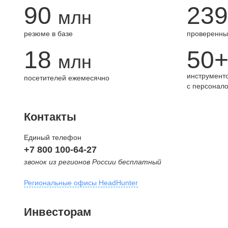
90
239
млн
резюме в базе
проверенны
18
50
млн
инструменто
посетителей ежемесячно
с персонал
Контакты
Единый телефон
+7 800 100-64-27
звонок из регионов России бесплатный
Региональные офисы HeadHunter
Москва
Инвесторам
внутригородская территория