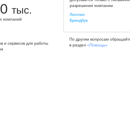
0
разрешения компании.
тыс.
Логотип
х компаний
Брендбук
+
По другим вопросам обращайт
в и сервисов для работы
в раздел
«Помощь»
ом
Санкт-Петербург
Я
ул. Жуковского, д. 19, особняк
ул