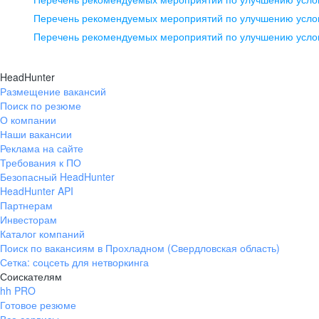
pr@ural.hh.ru
Перечень рекомендуемых мероприятий по улучшению услов
Перечень рекомендуемых мероприятий по улучшению усло
Новосибирск
ул. Большевистская, д. 35,
HeadHunter
помещение 21
Размещение вакансий
Поиск по резюме
+7 383 207-94-64
О компании
pr@nsk.hh.ru
Наши вакансии
Реклама на сайте
Требования к ПО
Безопасный HeadHunter
HeadHunter API
Партнерам
Инвесторам
Каталог компаний
Поиск по вакансиям в Прохладном (Свердловская область)
Сетка: соцсеть для нетворкинга
Соискателям
hh PRO
Готовое резюме