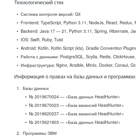
Технологический стек
Система контроля версий:
Git
Frontend:
TypeScript, Python 3.11, NodeJs, React, Redux, R
Backend:
Java 17 — 21, Python 3.11, Spring, Hibernate, Jac
IOS:
Swift, Ruby, Tuist
Android:
Kotlin, Kotlin Script (kts), Gradle Convention Plugi
Работа с данными:
PostgreSQL, Scylla, Redis, ClickHouse, 
Инфраструктура:
Nginx, Ansible, MinIo, Docker, Consul, G
Информация о правах на базы данных и программах
Базы данных
№ 2019670024 — «База данных HeadHunter»
№ 2019670023 — «База вакансий HeadHunter»
№ 2018620237 — «База вакансий HeadHunter»
№ 2015621803 — «База данных HeadHunter»
Программы ЭВМ