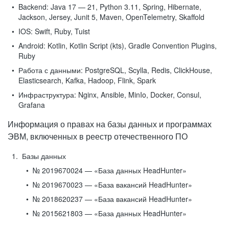
Backend:
Java 17 — 21, Python 3.11, Spring, Hibernate,
Jackson, Jersey, Junit 5, Maven, OpenTelemetry, Skaffold
IOS:
Swift, Ruby, Tuist
Android:
Kotlin, Kotlin Script (kts), Gradle Convention Plugins,
Ruby
Работа с данными:
PostgreSQL, Scylla, Redis, ClickHouse,
Elasticsearch, Kafka, Hadoop, Flink, Spark
Инфраструктура:
Nginx, Ansible, MinIo, Docker, Consul,
Grafana
Информация о правах на базы данных и программах
ЭВМ, включенных в реестр отечественного ПО
Базы данных
№ 2019670024 — «База данных HeadHunter»
№ 2019670023 — «База вакансий HeadHunter»
№ 2018620237 — «База вакансий HeadHunter»
№ 2015621803 — «База данных HeadHunter»