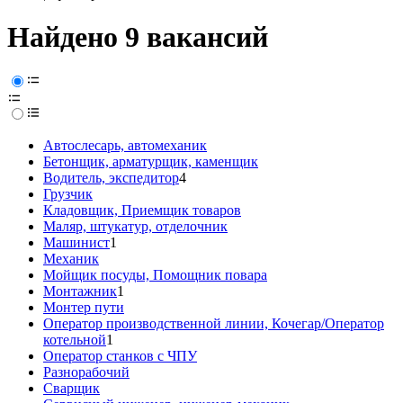
Найдено 9 вакансий
Автослесарь, автомеханик
Бетонщик, арматурщик, каменщик
Водитель, экспедитор
4
Грузчик
Кладовщик, Приемщик товаров
Маляр, штукатур, отделочник
Машинист
1
Механик
Мойщик посуды, Помощник повара
Монтажник
1
Монтер пути
Оператор производственной линии, Кочегар/Оператор
котельной
1
Оператор станков с ЧПУ
Разнорабочий
Сварщик